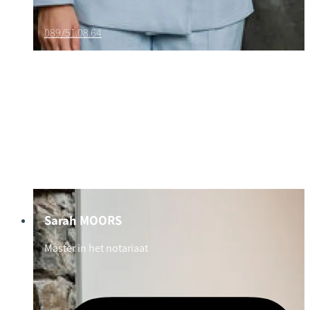
089/51.08.64
Sarah MOORS
Master in het notariaat