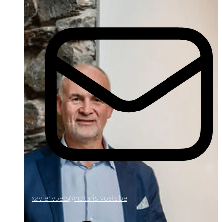
xavier.voets@notaris-voets.be