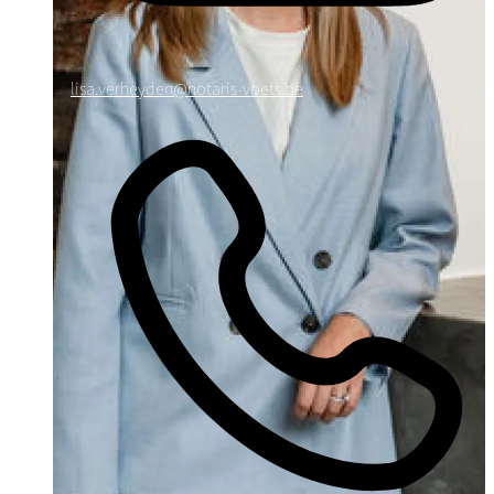
lisa.verheyden@notaris-voets.be