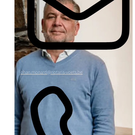
johan.monard@notaris-voets.be