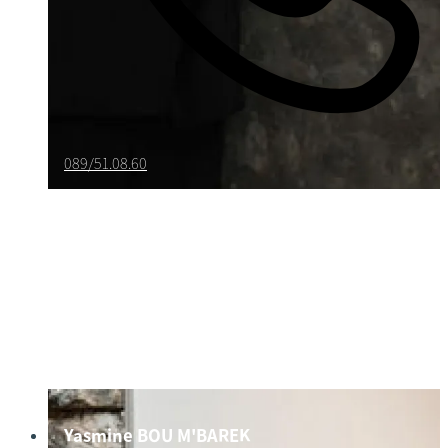
089/51.08.60
Yasmine BOU M'BAREK