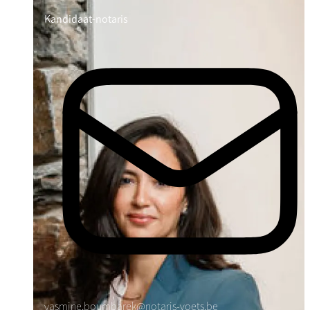
Kandidaat-notaris
yasmine.boumbarek@notaris-voets.be