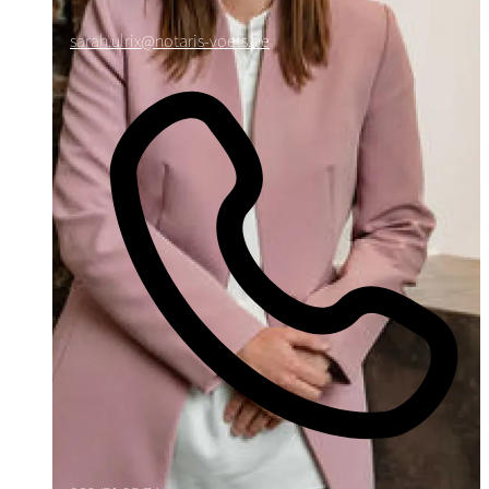
sarah.ulrix@notaris-voets.be