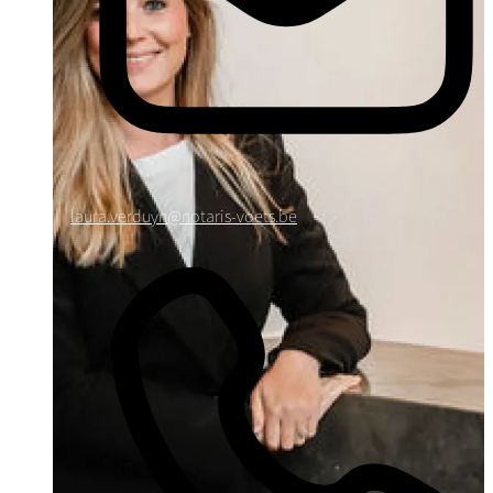
laura.verduyn@notaris-voets.be