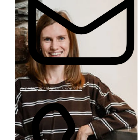
eline.truyens@notaris-voets.be