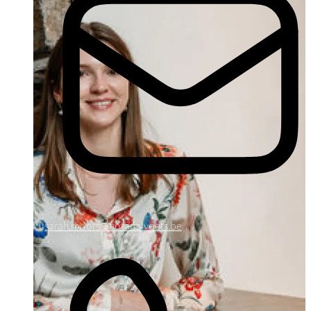
sarah.moors@notaris-voets.be