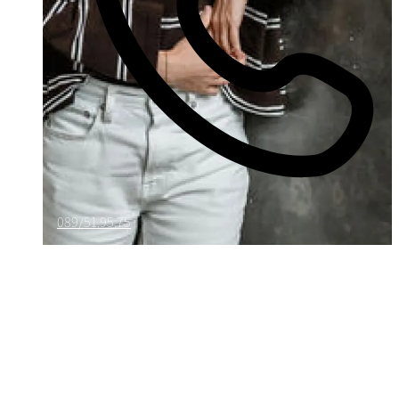
089/51.95.75