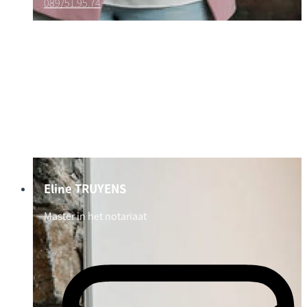
089/51.95.74
Eline TRUYENS
Master in het notariaat